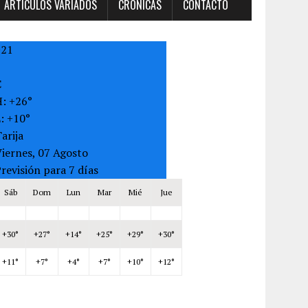
ARTÍCULOS VARIADOS
CRONICAS
CONTACTO
+
21
C
H:
+
26°
L:
+
10°
arija
iernes, 07 Agosto
revisión para 7 días
Sáb
Dom
Lun
Mar
Mié
Jue
+
30°
+
27°
+
14°
+
25°
+
29°
+
30°
+
11°
+
7°
+
4°
+
7°
+
10°
+
12°