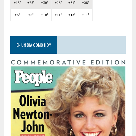
+
13°
+
25°
+
30°
+
28°
+
31°
+
28°
+
6°
+
8°
+
10°
+
11°
+
12°
+
11°
EN UN DIA COMO HOY