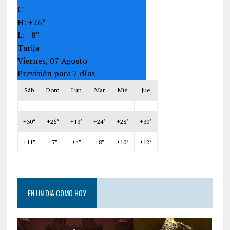
C
H:
+
26°
L:
+
8°
Tarija
Viernes, 07 Agosto
Previsión para 7 días
Sáb
Dom
Lun
Mar
Mié
Jue
+
30°
+
26°
+
13°
+
24°
+
28°
+
30°
+
11°
+
7°
+
4°
+
8°
+
10°
+
12°
EN UN DIA COMO HOY