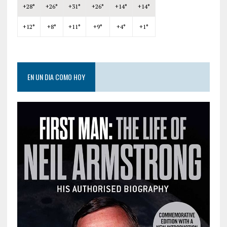
+
28°
+
26°
+
31°
+
26°
+
14°
+
14°
+
12°
+
8°
+
11°
+
9°
+
4°
+
1°
EN UN DIA COMO HOY