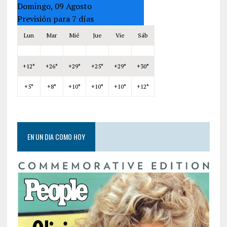
Domingo, 09 Agosto
Previsión para 7 días
Lun
Mar
Mié
Jue
Vie
Sáb
+
12°
+
26°
+
29°
+
25°
+
29°
+
30°
+
5°
+
8°
+
10°
+
10°
+
10°
+
12°
EN UN DIA COMO HOY