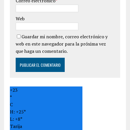
Correo electrónico
*
Web
Guardar mi nombre, correo electrónico y
web en este navegador para la próxima vez
que haga un comentario.
+
23
°
C
H:
+
25°
L:
+
8°
Tarija