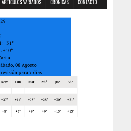
ARTÍCULOS VARIADOS
CRONICAS
CONTACTO
+
29
C
H:
+
31°
L:
+
10°
arija
Sábado, 08 Agosto
revisión para 7 días
Dom
Lun
Mar
Mié
Jue
Vie
+
27°
+
14°
+
25°
+
28°
+
30°
+
31°
+
8°
+
5°
+
9°
+
9°
+
13°
+
13°