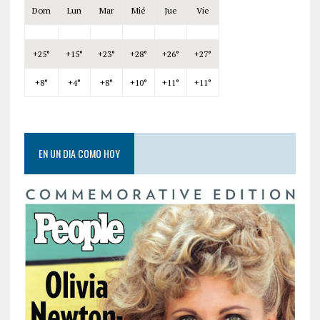
Dom
Lun
Mar
Mié
Jue
Vie
+
25°
+
15°
+
23°
+
28°
+
26°
+
27°
+
8°
+
4°
+
8°
+
10°
+
11°
+
11°
EN UN DIA COMO HOY