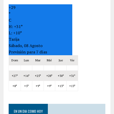
+
29
°
C
H:
+
31°
L:
+
10°
Tarija
Sábado, 08 Agosto
Previsión para 7 días
Dom
Lun
Mar
Mié
Jue
Vie
+
27°
+
14°
+
25°
+
28°
+
30°
+
31°
+
8°
+
5°
+
9°
+
9°
+
13°
+
13°
EN UN DIA COMO HOY