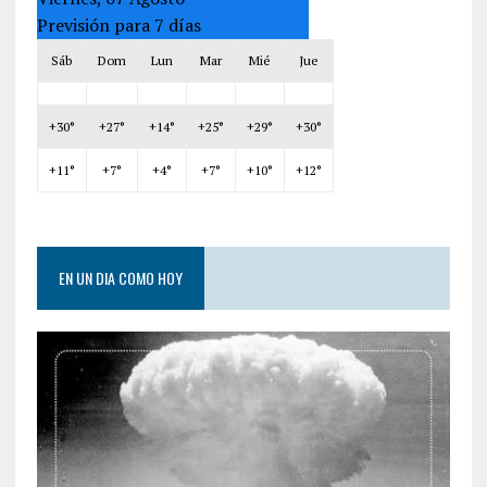
Previsión para 7 días
Sáb
Dom
Lun
Mar
Mié
Jue
+
30°
+
27°
+
14°
+
25°
+
29°
+
30°
+
11°
+
7°
+
4°
+
7°
+
10°
+
12°
EN UN DIA COMO HOY