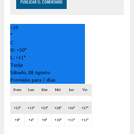
+
29
°
C
H:
+
30°
L:
+
11°
Tarija
Sábado, 08 Agosto
Previsión para 7 días
Dom
Lun
Mar
Mié
Jue
Vie
+
25°
+
15°
+
23°
+
28°
+
26°
+
27°
+
8°
+
4°
+
8°
+
10°
+
11°
+
11°