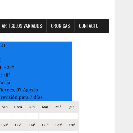
ARTÍCULOS VARIADOS
CRONICAS
CONTACTO
+
21
C
H:
+
25°
L:
+
8°
arija
iernes, 07 Agosto
revisión para 7 días
Sáb
Dom
Lun
Mar
Mié
Jue
+
30°
+
27°
+
14°
+
25°
+
29°
+
30°