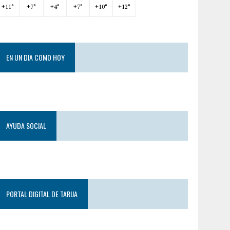
+
11°
+
7°
+
4°
+
7°
+
10°
+
12°
EN UN DIA COMO HOY
AYUDA SOCIAL
PORTAL DIGITAL DE TARIJA