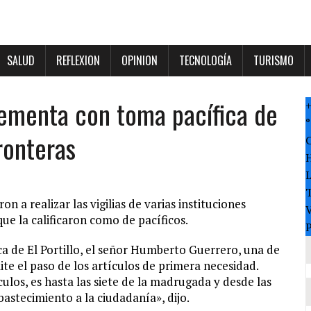
SALUD
REFLEXION
OPINION
TECNOLOGÍA
TURISMO
crementa con toma pacífica de
°
fronteras
T
a realizar las vigilias de varias instituciones
V
ue la calificaron como de pacíficos.
P
ca de El Portillo, el señor Humberto Guerrero, una de
te el paso de los artículos de primera necesidad.
ulos, es hasta las siete de la madrugada y desde las
abastecimiento a la ciudadanía», dijo.