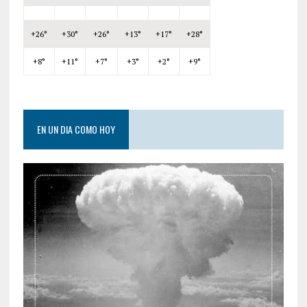
+
26°
+
30°
+
26°
+
13°
+
17°
+
28°
+
8°
+
11°
+
7°
+
3°
+
2°
+
9°
EN UN DIA COMO HOY