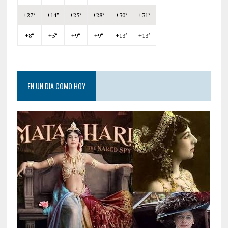
+
27°
+
14°
+
25°
+
28°
+
30°
+
31°
+
8°
+
5°
+
9°
+
9°
+
13°
+
13°
EN UN DIA COMO HOY