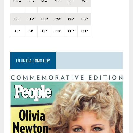
Dom
Lun
Mar
Mié
Jue
Vie
+
25°
+
15°
+
23°
+
28°
+
26°
+
27°
+
7°
+
4°
+
8°
+
10°
+
11°
+
11°
EN UN DIA COMO HOY