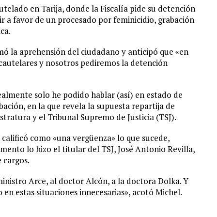
telado en Tarija, donde la Fiscalía pide su detención
ir a favor de un procesado por feminicidio, grabación
ca.
rmó la aprehensión del ciudadano y anticipó que «en
s cautelares y nosotros pediremos la detención
ealmente solo he podido hablar (así) en estado de
bación, en la que revela la supuesta repartija de
stratura y el Tribunal Supremo de Justicia (TSJ).
e, calificó como «una vergüenza» lo que sucede,
ento lo hizo el titular del TSJ, José Antonio Revilla,
 cargos.
ministro Arce, al doctor Alcón, a la doctora Dolka. Y
en estas situaciones innecesarias», acotó Michel.