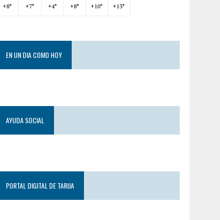
+
8°
+
7°
+
4°
+
8°
+
10°
+
13°
EN UN DIA COMO HOY
AYUDA SOCIAL
PORTAL DIGITAL DE TARIJA