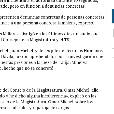
era incidental a su autoridad durante 10 segundos,
igado, pero en función a denuncias concretas.
 presenten denuncias concretas de personas concretas
nuncie a una persona concreta también», expresó.
Millares, divulgó en los últimos días un audio que
l Consejo de la Magistratura y el TSJ.
B
chel, Juan Michel, y del ex jefe de Recursos Humanos
r Dávila, fueron aprehendidos por la investigación que
puestas presiones a la jueza de Tarija, Minerva
io, hecho que no se concretó.
 del Consejo de la Magistratura, Omar Michel, dijo
o y he dicho alguna incoherencia», explicó en las
sejo de la Magistratura, Omar Michel, sobre los
sos judiciales y repartija de cargos.