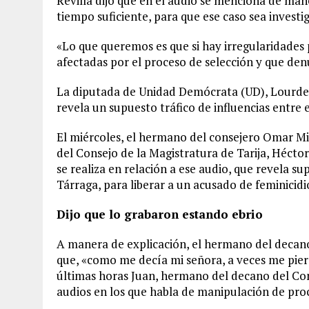
Revilla dijo que en el audio se menciona de man
tiempo suficiente, para que ese caso sea invest
«Lo que queremos es que si hay irregularidades
afectadas por el proceso de selección y que de
La diputada de Unidad Demócrata (UD), Lourdes 
revela un supuesto tráfico de influencias entre e
El miércoles, el hermano del consejero Omar Mi
del Consejo de la Magistratura de Tarija, Hécto
se realiza en relación a ese audio, que revela su
Tárraga, para liberar a un acusado de feminicid
Dijo que lo grabaron estando ebrio
A manera de explicación, el hermano del decano
que, «como me decía mi señora, a veces me pierd
últimas horas Juan, hermano del decano del Con
audios en los que habla de manipulación de proce