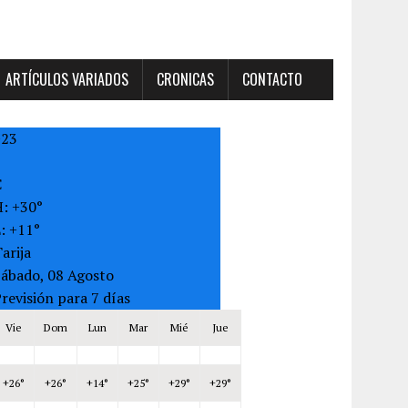
ARTÍCULOS VARIADOS
CRONICAS
CONTACTO
+
23
C
H:
+
30°
L:
+
11°
arija
Sábado, 08 Agosto
revisión para 7 días
Vie
Dom
Lun
Mar
Mié
Jue
+
26°
+
26°
+
14°
+
25°
+
29°
+
29°