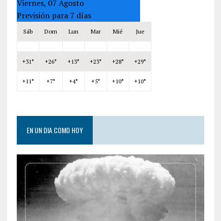
Viernes, 07 Agosto
Previsión para 7 días
Sáb
Dom
Lun
Mar
Mié
Jue
+
31°
+
26°
+
13°
+
23°
+
28°
+
29°
+
11°
+
7°
+
4°
+
5°
+
10°
+
10°
EN UN DIA COMO HOY