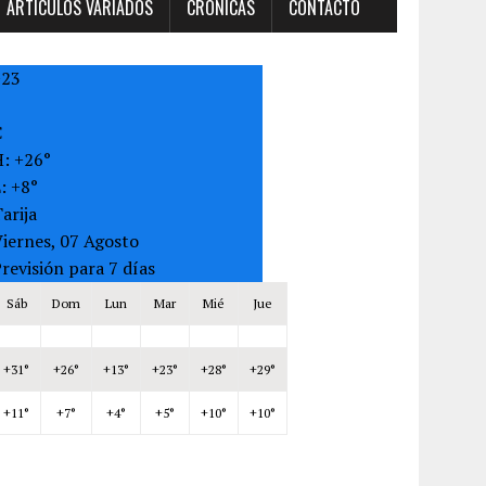
ARTÍCULOS VARIADOS
CRONICAS
CONTACTO
+
23
C
H:
+
26°
L:
+
8°
arija
iernes, 07 Agosto
revisión para 7 días
Sáb
Dom
Lun
Mar
Mié
Jue
+
31°
+
26°
+
13°
+
23°
+
28°
+
29°
+
11°
+
7°
+
4°
+
5°
+
10°
+
10°