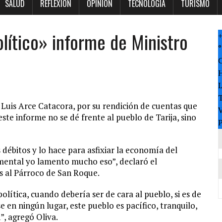
SALUD
REFLEXION
OPINION
TECNOLOGÍA
TURISMO
lítico» informe de Ministro
°
T
 Luis Arce Catacora, por su rendición de cuentas que
V
ste informe no se dé frente al pueblo de Tarija, sino
P
débitos y lo hace para asfixiar la economía del
mental yo lamento mucho eso”, declaró el
s al Párroco de San Roque.
lítica, cuando debería ser de cara al pueblo, si es de
e en ningún lugar, este pueblo es pacífico, tranquilo,
”, agregó Oliva.