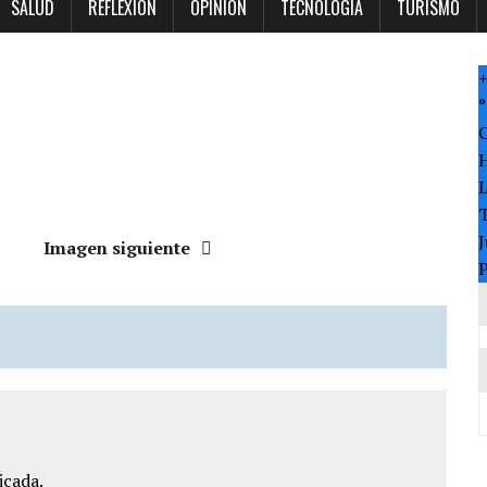
SALUD
REFLEXION
OPINION
TECNOLOGÍA
TURISMO
°
T
J
Imagen siguiente
P
icada.