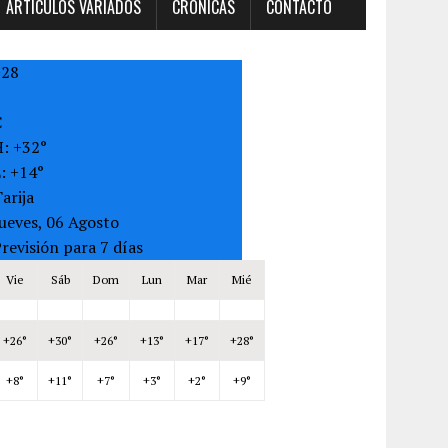
ARTÍCULOS VARIADOS
CRONICAS
CONTACTO
+
28
C
H:
+
32°
L:
+
14°
arija
ueves, 06 Agosto
revisión para 7 días
Vie
Sáb
Dom
Lun
Mar
Mié
+
26°
+
30°
+
26°
+
13°
+
17°
+
28°
+
8°
+
11°
+
7°
+
3°
+
2°
+
9°