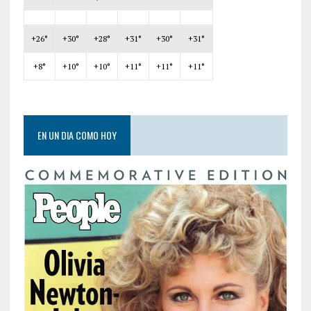
+
26°
+
30°
+
28°
+
31°
+
30°
+
31°
+
8°
+
10°
+
10°
+
11°
+
11°
+
11°
EN UN DIA COMO HOY