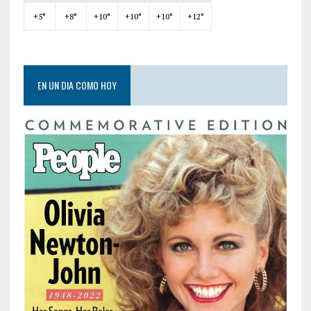
+
5°
+
8°
+
10°
+
10°
+
10°
+
12°
EN UN DIA COMO HOY