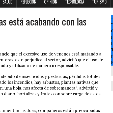
SALUD
REFLEXION
OPINION
TECNOLOGÍA
TURISMO
das está acabando con las
°
T
nuncio que el excesivo uso de venenos está matando a
J
nteras, esto perjudica al sector, advirtió que el uso de
P
otado y utilizado de manera irresponsable.
ndebido de insecticidas y pesticidas, pérdidas totales
ado los incendios, hay arbustos, plantas nativas que
i una hoja, nos afecta de sobremanera”, advirtió y
 diario, hortalizas y frutas con sobre carga de estos
 aumentan las dosis, compañeros están preocupados