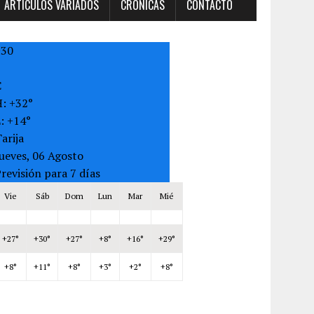
ARTÍCULOS VARIADOS
CRONICAS
CONTACTO
+
30
C
H:
+
32°
L:
+
14°
arija
ueves, 06 Agosto
revisión para 7 días
Vie
Sáb
Dom
Lun
Mar
Mié
+
27°
+
30°
+
27°
+
8°
+
16°
+
29°
+
8°
+
11°
+
8°
+
3°
+
2°
+
8°