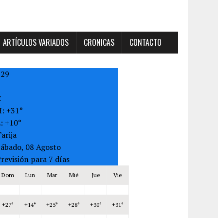
ARTÍCULOS VARIADOS
CRONICAS
CONTACTO
+
29
C
H:
+
31°
L:
+
10°
arija
Sábado, 08 Agosto
revisión para 7 días
Dom
Lun
Mar
Mié
Jue
Vie
+
27°
+
14°
+
25°
+
28°
+
30°
+
31°