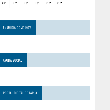
+
8°
+
5°
+
9°
+
9°
+
13°
+
13°
EN UN DIA COMO HOY
AYUDA SOCIAL
PORTAL DIGITAL DE TARIJA