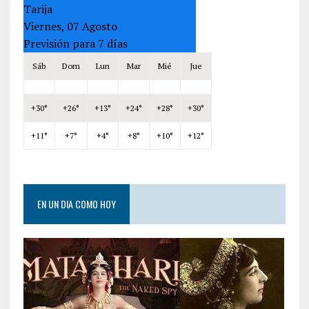
Tarija
Viernes, 07 Agosto
Previsión para 7 días
Sáb
Dom
Lun
Mar
Mié
Jue
+
30°
+
26°
+
13°
+
24°
+
28°
+
30°
+
11°
+
7°
+
4°
+
8°
+
10°
+
12°
EN UN DIA COMO HOY