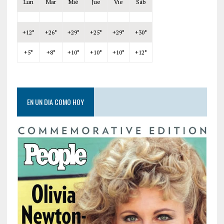
Lun
Mar
Mié
Jue
Vie
Sáb
+
12°
+
26°
+
29°
+
25°
+
29°
+
30°
+
5°
+
8°
+
10°
+
10°
+
10°
+
12°
EN UN DIA COMO HOY