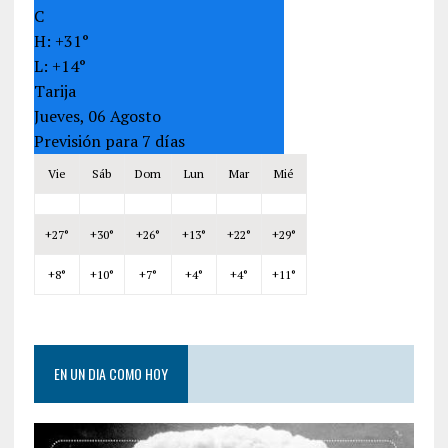
C
H:
+
31°
L:
+
14°
Tarija
Jueves, 06 Agosto
Previsión para 7 días
Vie
Sáb
Dom
Lun
Mar
Mié
+
27°
+
30°
+
26°
+
13°
+
22°
+
29°
+
8°
+
10°
+
7°
+
4°
+
4°
+
11°
EN UN DIA COMO HOY