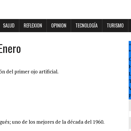
SALUD
REFLEXION
OPINION
TECNOLOGÍA
TURISMO
Enero
°
n del primer ojo artificial.
T
V
P
ués; uno de los mejores de la década del 1960.