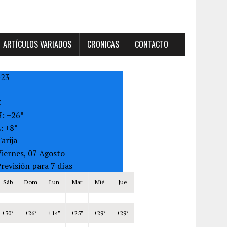
ARTÍCULOS VARIADOS
CRONICAS
CONTACTO
+
23
C
H:
+
26°
L:
+
8°
arija
iernes, 07 Agosto
revisión para 7 días
Sáb
Dom
Lun
Mar
Mié
Jue
+
30°
+
26°
+
14°
+
25°
+
29°
+
29°