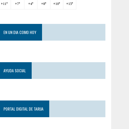
+
11°
+
7°
+
4°
+
8°
+
10°
+
13°
EN UN DIA COMO HOY
AYUDA SOCIAL
PORTAL DIGITAL DE TARIJA