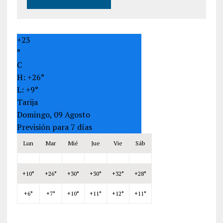
+
23
°
C
H:
+
26°
L:
+
9°
Tarija
Domingo, 09 Agosto
Previsión para 7 días
Lun
Mar
Mié
Jue
Vie
Sáb
+
10°
+
26°
+
30°
+
30°
+
32°
+
28°
+
6°
+
7°
+
10°
+
11°
+
12°
+
11°