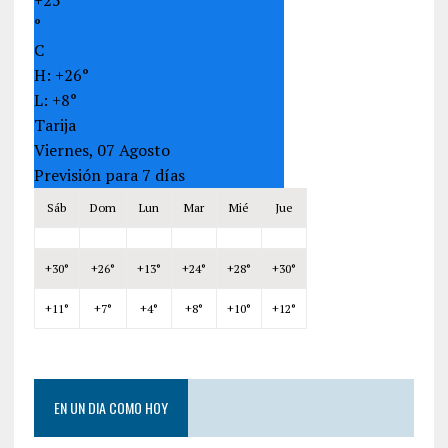
°
C
H:
+
26°
L:
+
8°
Tarija
Viernes, 07 Agosto
Previsión para 7 días
Sáb
Dom
Lun
Mar
Mié
Jue
+
30°
+
26°
+
13°
+
24°
+
28°
+
30°
+
11°
+
7°
+
4°
+
8°
+
10°
+
12°
EN UN DIA COMO HOY