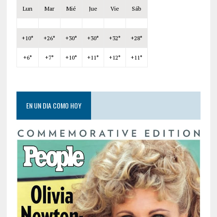
Lun
Mar
Mié
Jue
Vie
Sáb
+
10°
+
26°
+
30°
+
30°
+
32°
+
28°
+
6°
+
7°
+
10°
+
11°
+
12°
+
11°
EN UN DIA COMO HOY