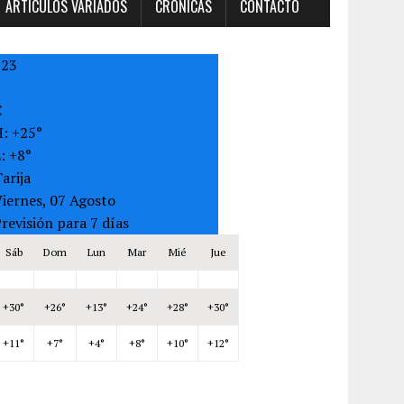
ARTÍCULOS VARIADOS
CRONICAS
CONTACTO
+
23
C
H:
+
25°
L:
+
8°
arija
iernes, 07 Agosto
revisión para 7 días
Sáb
Dom
Lun
Mar
Mié
Jue
+
30°
+
26°
+
13°
+
24°
+
28°
+
30°
+
11°
+
7°
+
4°
+
8°
+
10°
+
12°