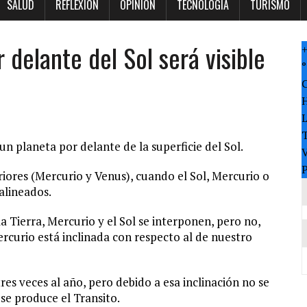
SALUD
REFLEXION
OPINION
TECNOLOGÍA
TURISMO
 delante del Sol será visible
°
T
n planeta por delante de la superficie del Sol.
V
P
riores (Mercurio y Venus), cuando el Sol, Mercurio o
alineados.
 Tierra, Mercurio y el Sol se interponen, pero no,
ercurio está inclinada con respecto al de nuestro
res veces al año, pero debido a esa inclinación no se
se produce el Transito.