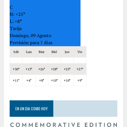
C
H:
+
25°
L:
+
8°
Tarija
Domingo, 09 Agosto
Previsión para 7 días
Sáb
Lun
Mar
Mié
Jue
Vie
+
30°
+
13°
+
26°
+
28°
+
25°
+
27°
+
11°
+
4°
+
8°
+
10°
+
10°
+
9°
EN UN DIA COMO HOY