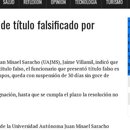
SALUD
REFLEXION
OPINION
TECNOLOGÍA
TURISMO
de título falsificado por
°
T
n Misael Saracho (UAJMS), Jaime Villamil, indicó que
itulo falso, el funcionario que presentó título falso es
P
ampos, queda con suspensión de 30 días sin goce de
gnación, hasta que se cumpla el plazo la resolución no
U) de la Universidad Autónoma Juan Misael Saracho