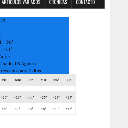
ARTÍCULOS VARIADOS
CRONICAS
CONTACTO
+
23
C
H:
+
30°
L:
+
11°
arija
Sábado, 08 Agosto
revisión para 7 días
Vie
Dom
Lun
Mar
Mié
Jue
+
26°
+
26°
+
14°
+
25°
+
29°
+
29°
+
8°
+
7°
+
4°
+
8°
+
10°
+
13°