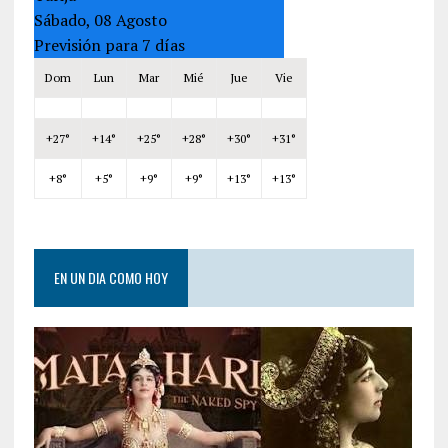
Sábado, 08 Agosto
Previsión para 7 días
Dom
Lun
Mar
Mié
Jue
Vie
+
27°
+
14°
+
25°
+
28°
+
30°
+
31°
+
8°
+
5°
+
9°
+
9°
+
13°
+
13°
EN UN DIA COMO HOY