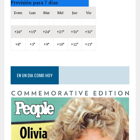
Previsión para 7 días
Dom
Lun
Mar
Mié
Jue
Vie
+
26°
+
15°
+
24°
+
27°
+
31°
+
31°
+
8°
+
5°
+
9°
+
10°
+
12°
+
13°
EN UN DIA COMO HOY