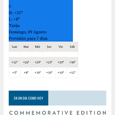
C
H:
+
25°
L:
+
8°
Tarija
Domingo, 09 Agosto
Previsión para 7 días
Lun
Mar
Mié
Jue
Vie
Sáb
+
12°
+
26°
+
29°
+
25°
+
29°
+
30°
+
5°
+
8°
+
10°
+
10°
+
10°
+
12°
EN UN DIA COMO HOY