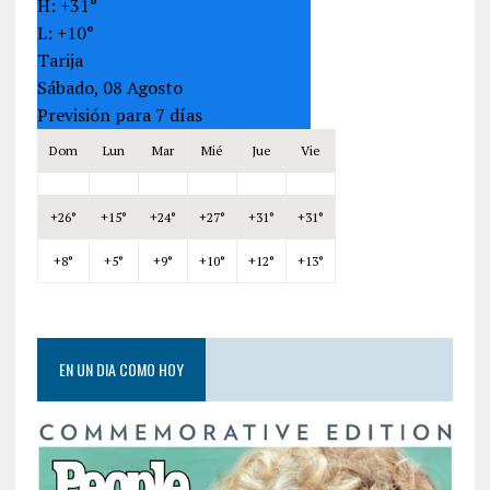
H:
+
31°
L:
+
10°
Tarija
Sábado, 08 Agosto
Previsión para 7 días
Dom
Lun
Mar
Mié
Jue
Vie
+
26°
+
15°
+
24°
+
27°
+
31°
+
31°
+
8°
+
5°
+
9°
+
10°
+
12°
+
13°
EN UN DIA COMO HOY