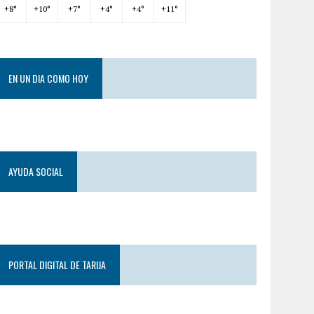
+
8°
+
10°
+
7°
+
4°
+
4°
+
11°
EN UN DIA COMO HOY
AYUDA SOCIAL
PORTAL DIGITAL DE TARIJA