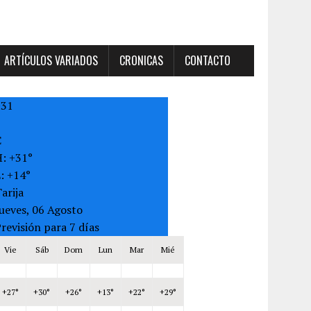
ARTÍCULOS VARIADOS
CRONICAS
CONTACTO
+
31
C
H:
+
31°
L:
+
14°
arija
ueves, 06 Agosto
revisión para 7 días
Vie
Sáb
Dom
Lun
Mar
Mié
+
27°
+
30°
+
26°
+
13°
+
22°
+
29°