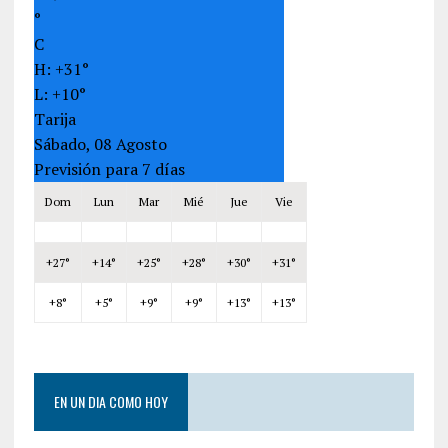
°
C
H:
+
31°
L:
+
10°
Tarija
Sábado, 08 Agosto
Previsión para 7 días
Dom
Lun
Mar
Mié
Jue
Vie
+
27°
+
14°
+
25°
+
28°
+
30°
+
31°
+
8°
+
5°
+
9°
+
9°
+
13°
+
13°
EN UN DIA COMO HOY