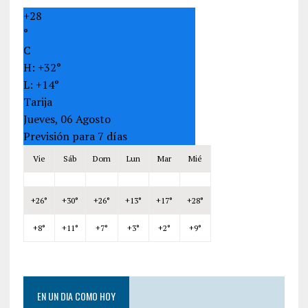
+
28
°
C
H:
+
32°
L:
+
14°
Tarija
Jueves, 06 Agosto
Previsión para 7 días
Vie
Sáb
Dom
Lun
Mar
Mié
+
26°
+
30°
+
26°
+
13°
+
17°
+
28°
+
8°
+
11°
+
7°
+
3°
+
2°
+
9°
EN UN DIA COMO HOY