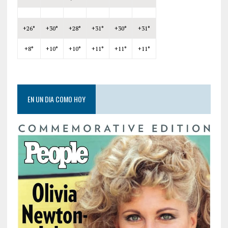
+
26°
+
30°
+
28°
+
31°
+
30°
+
31°
+
8°
+
10°
+
10°
+
11°
+
11°
+
11°
EN UN DIA COMO HOY