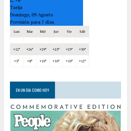
Tarija
Domingo, 09 Agosto
Previsión para 7 días
Lun
Mar
Mié
Jue
Vie
Sáb
+
12°
+
26°
+
29°
+
25°
+
29°
+
30°
+
5°
+
8°
+
10°
+
10°
+
10°
+
12°
EN UN DIA COMO HOY