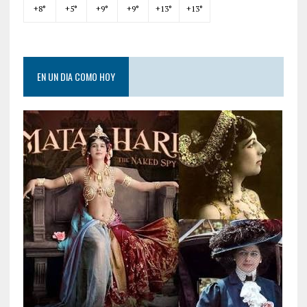
+
8°
+
5°
+
9°
+
9°
+
13°
+
13°
EN UN DIA COMO HOY