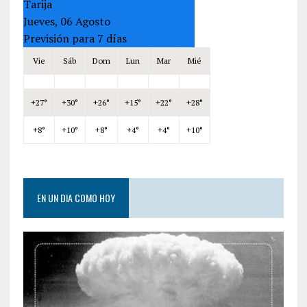
Tarija
Jueves, 06 Agosto
Previsión para 7 días
Vie
Sáb
Dom
Lun
Mar
Mié
+
27°
+
30°
+
26°
+
15°
+
22°
+
28°
+
8°
+
10°
+
8°
+
4°
+
4°
+
10°
EN UN DIA COMO HOY