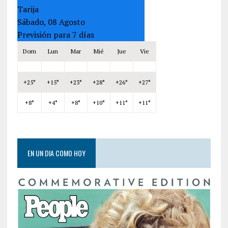
Tarija
Sábado, 08 Agosto
Previsión para 7 días
Dom
Lun
Mar
Mié
Jue
Vie
+
25°
+
15°
+
23°
+
28°
+
26°
+
27°
+
8°
+
4°
+
8°
+
10°
+
11°
+
11°
EN UN DIA COMO HOY