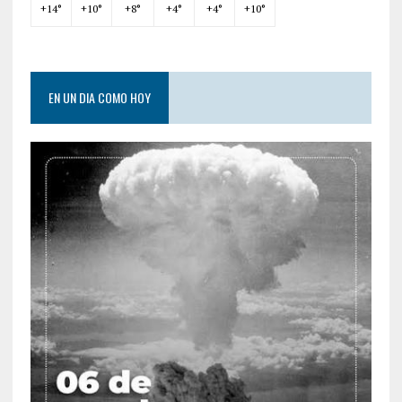
+
14°
+
10°
+
8°
+
4°
+
4°
+
10°
EN UN DIA COMO HOY