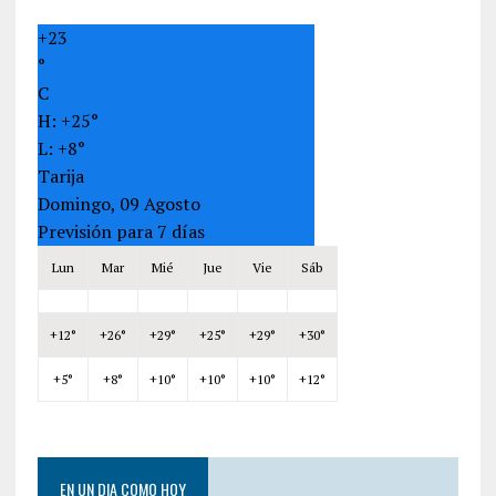
+
23
°
C
H:
+
25°
L:
+
8°
Tarija
Domingo, 09 Agosto
Previsión para 7 días
Lun
Mar
Mié
Jue
Vie
Sáb
+
12°
+
26°
+
29°
+
25°
+
29°
+
30°
+
5°
+
8°
+
10°
+
10°
+
10°
+
12°
EN UN DIA COMO HOY