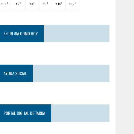
+
11°
+
7°
+
4°
+
7°
+
10°
+
12°
EN UN DIA COMO HOY
AYUDA SOCIAL
PORTAL DIGITAL DE TARIJA