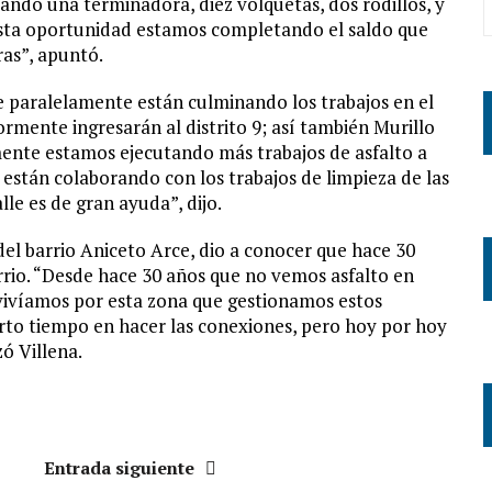
sando una terminadora, diez volquetas, dos rodillos, y
n esta oportunidad estamos completando el saldo que
ras”, apuntó.
ue paralelamente están culminando los trabajos en el
ormente ingresarán al distrito 9; así también Murillo
mente estamos ejecutando más trabajos de asfalto a
 están colaborando con los trabajos de limpieza de las
lle es de gran ayuda”, dijo.
 del barrio Aniceto Arce, dio a conocer que hace 30
arrio. “Desde hace 30 años que no vemos asfalto en
 vivíamos por esta zona que gestionamos estos
erto tiempo en hacer las conexiones, pero hoy por hoy
zó Villena.
Entrada siguiente