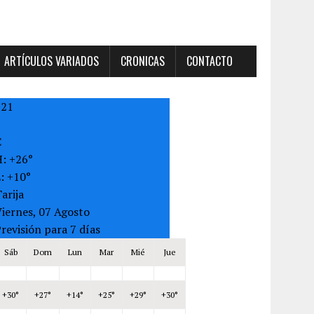
ARTÍCULOS VARIADOS
CRONICAS
CONTACTO
+
21
C
H:
+
26°
L:
+
10°
arija
iernes, 07 Agosto
revisión para 7 días
Sáb
Dom
Lun
Mar
Mié
Jue
+
30°
+
27°
+
14°
+
25°
+
29°
+
30°