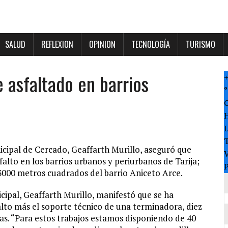
SALUD
REFLEXION
OPINION
TECNOLOGÍA
TURISMO
e asfaltado en barrios
°
T
nicipal de Cercado, Geaffarth Murillo, aseguró que
V
sfalto en los barrios urbanos y periurbanos de Tarija;
P
3000 metros cuadrados del barrio Aniceto Arce.
icipal, Geaffarth Murillo, manifestó que se ha
alto más el soporte técnico de una terminadora, diez
icas. “Para estos trabajos estamos disponiendo de 40