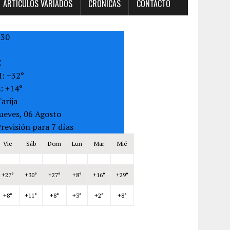
ARTÍCULOS VARIADOS
CRONICAS
CONTACTO
+
30
C
H:
+
32°
L:
+
14°
arija
ueves, 06 Agosto
revisión para 7 días
Vie
Sáb
Dom
Lun
Mar
Mié
+
27°
+
30°
+
27°
+
8°
+
16°
+
29°
+
8°
+
11°
+
8°
+
3°
+
2°
+
8°