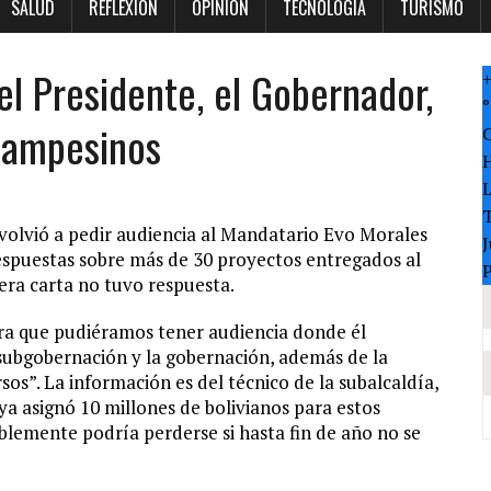
SALUD
REFLEXION
OPINION
TECNOLOGÍA
TURISMO
el Presidente, el Gobernador,
°
 campesinos
T
 volvió a pedir audiencia al Mandatario Evo Morales
J
respuestas sobre más de 30 proyectos entregados al
P
ra carta no tuvo respuesta.
ara que pudiéramos tener audiencia donde él
a subgobernación y la gobernación, además de la
sos”. La información es del técnico de la subalcaldía,
ya asignó 10 millones de bolivianos para estos
blemente podría perderse si hasta fin de año no se