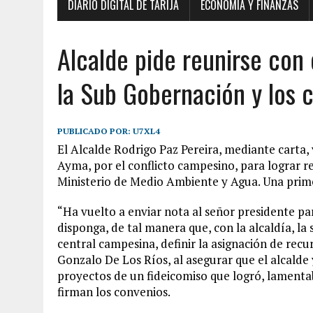
DIARIO DIGITAL DE TARIJA
ECONOMÍA Y FINANZAS
Alcalde pide reunirse con 
la Sub Gobernación y los
PUBLICADO POR:
U7XL4
El Alcalde Rodrigo Paz Pereira, mediante carta,
Ayma, por el conflicto campesino, para lograr 
Ministerio de Medio Ambiente y Agua. Una prime
“Ha vuelto a enviar nota al señor presidente p
disponga, de tal manera que, con la alcaldía, l
central campesina, definir la asignación de recur
Gonzalo De Los Ríos, al asegurar que el alcalde 
proyectos de un fideicomiso que logró, lamenta
firman los convenios.