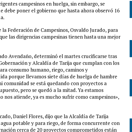
irigentes campesinos en huelga, sin embargo, se
que debe poner el gobierno que hasta ahora observó 16
a.
de la Federación de Campesinos, Osvaldo Jurado, para
 que las dirigencias campesinas tienen hasta una mejor
ado Avendaño, determinó el martes crucificarse tras
a Gobernación y Alcaldía de Tarija que cumplan con los
ara consumo humano, riego, caminos y
dida porque llevamos siete días de huelga de hambre
mi comunidad se está quedando con proyectos a
upuesto, pero se quedó a la mitad. Ya estamos
no nos atiende, ya es mucho sufrir como campesinos»,
ado, Daniel Flores, dijo que la Alcaldía de Tarija
e agua potable y para riego, de forma concurrente con
ernación cerca de 20 proyectos comprometidos están