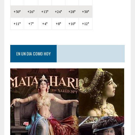
+
30°
+
26°
+
13°
+
24°
+
28°
+
30°
+
11°
+
7°
+
4°
+
8°
+
10°
+
12°
EN UN DIA COMO HOY