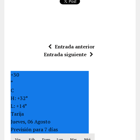
Entrada anterior
Entrada siguiente
+
30
°
C
H:
+
32°
L:
+
14°
Tarija
Jueves, 06 Agosto
Previsión para 7 días
Vie
Sáb
Dom
Lun
Mar
Mié