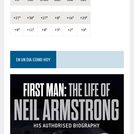
+
27°
+
30°
+
27°
+
8°
+
16°
+
29°
+
8°
+
11°
+
8°
+
3°
+
2°
+
8°
EN UN DIA COMO HOY